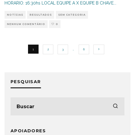
HORARIO: 16:30hs LOCAL EQUIPE A X EQUIPE B CHAVE
...
NOTÍCIAS
RESULTADOS
SEM CATEGORIA
NENHUM COMENTÁRIO
0
1
2
3
…
6
PESQUISAR
APOIADORES