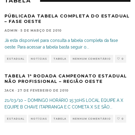
TABELA
PÚBLICADA TABELA COMPLETA DO ESTADUAL
– FASE OESTE
ADMIN
·
5 DE MARÇO DE 2010
Já esta disponível para consulta a tabela completa da fase
oeste. Para acessar a tabela basta seguir o
...
ESTADUAL
NOTÍCIAS
TABELA
NENHUM COMENTÁRIO
0
TABELA 1ª RODADA CAMPEONATO ESTADUAL
NÃO PROFISSIONAL – REGIÃO OESTE
JACK
·
27 DE FEVEREIRO DE 2010
21/03/10 – DOMINGO HORÁRIO 15:30HS LOCAL EQUIPE A X
EQUIPE B CHAVE ITAPIRANGA E.C COMETA X S.E SÃO
...
ESTADUAL
NOTÍCIAS
TABELA
NENHUM COMENTÁRIO
0