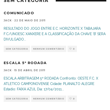
SEM CATEGORIA
COMUNICADO
JACK
·
22 DE MAIO DE 2011
RESULTADO DO JOGO ENTRE E.C. HORIZONTE X TABAJARA
F.C/UNOESC XANXERE E A CLASSIFICAÇÃO DA CHAVE ‘B’ SERA
DIVULGADO
...
SEM CATEGORIA
NENHUM COMENTÁRIO
0
ESCALA 5ª RODADA
JACK
·
15 DE ABRIL DE 2011
ESCALA ARBITRAGEM 5ª RODADA Confronto: OESTE F.C. X
ATLETICO CAMPONOVENSE Cidade: PLANALTO ALEGRE
Estadio: FAIXA AZUL Dia: 17/04/2011
...
SEM CATEGORIA
NENHUM COMENTÁRIO
0