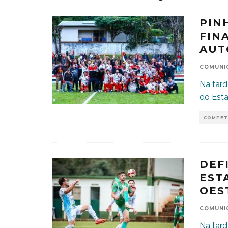
PIN
FIN
AUT
COMUNI
Na tard
do Esta
COMPET
DEF
EST
OES
COMUNI
Na tard