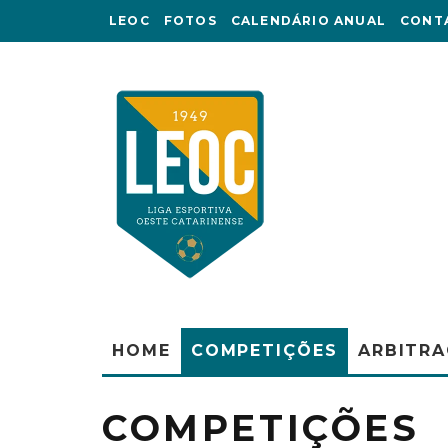
LEOC
FOTOS
CALENDÁRIO ANUAL
CONT
HOME
COMPETIÇÕES
ARBITR
COMPETIÇÕES