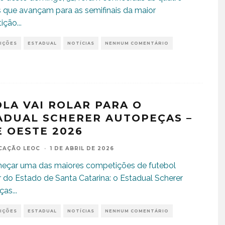
 que avançam para as semifinais da maior
ição
...
IÇÕES
ESTADUAL
NOTÍCIAS
NENHUM COMENTÁRIO
OLA VAI ROLAR PARA O
ADUAL SCHERER AUTOPEÇAS –
E OESTE 2026
CAÇÃO LEOC
·
1 DE ABRIL DE 2026
meçar uma das maiores competições de futebol
do Estado de Santa Catarina: o Estadual Scherer
ças
...
IÇÕES
ESTADUAL
NOTÍCIAS
NENHUM COMENTÁRIO