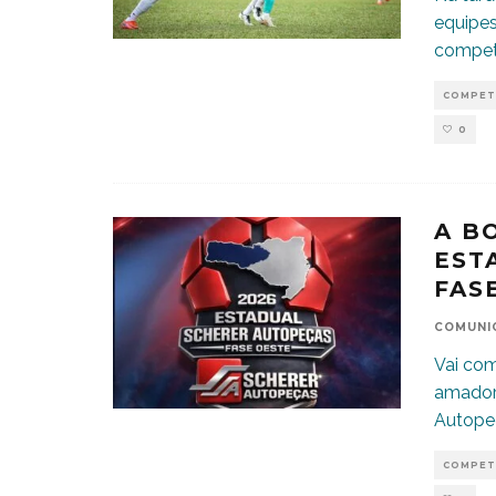
equipes
compet
COMPET
0
A B
EST
FAS
COMUNI
Vai co
amador 
Autope
COMPET