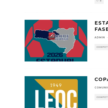
0
EST
FAS
ADMIN
·
COMPET
COP
COMUNI
COMPET