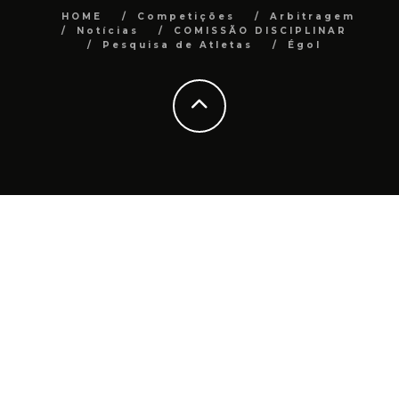
HOME
Competições
Arbitragem
Notícias
COMISSÃO DISCIPLINAR
Pesquisa de Atletas
Égol