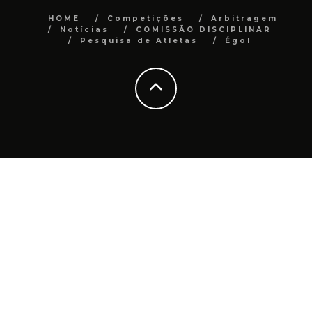
HOME
Competições
Arbitragem
Notícias
COMISSÃO DISCIPLINAR
Pesquisa de Atletas
Égol