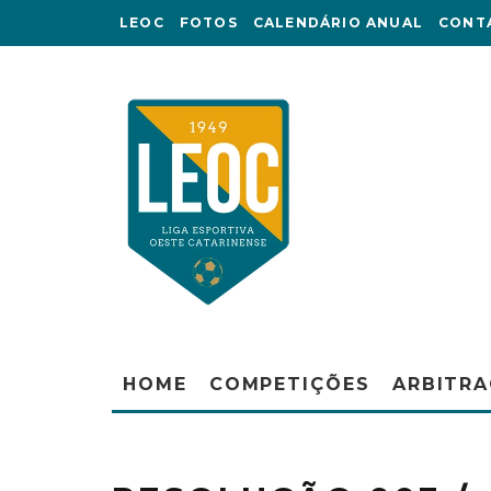
LEOC
FOTOS
CALENDÁRIO ANUAL
CONT
HOME
COMPETIÇÕES
ARBITR