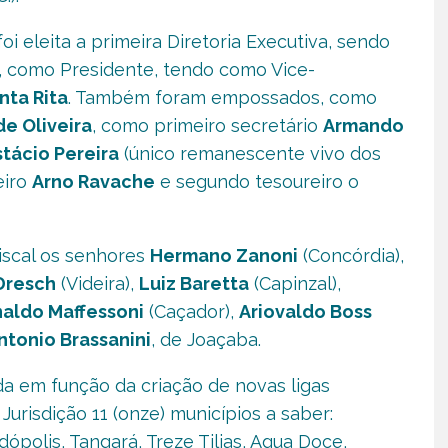
oi eleita a primeira Diretoria Executiva, sendo
, como Presidente, tendo como Vice-
nta Rita
. Também foram empossados, como
e Oliveira
, como primeiro secretário
Armando
stácio Pereira
(único remanescente vivo dos
eiro
Arno Ravache
e segundo tesoureiro o
iscal os senhores
Hermano Zanoni
(Concórdia),
Dresch
(Videira),
Luiz Baretta
(Capinzal),
naldo Maffessoni
(Caçador),
Ariovaldo Boss
ntonio Brassanini
, de Joaçaba.
 em função da criação de novas ligas
urisdição 11 (onze) municípios a saber:
ópolis, Tangará, Treze Tilias, Agua Doce,