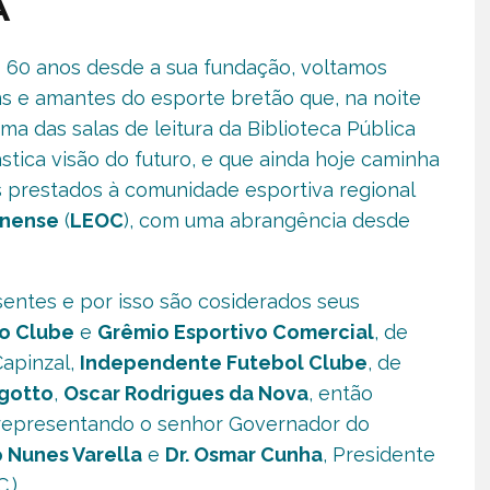
A
0 anos desde a sua fundação, voltamos
 e amantes do esporte bretão que, na noite
ma das salas de leitura da Biblioteca Pública
tica visão do futuro, e que ainda hoje caminha
s prestados à comunidade esportiva regional
inense
(
LEOC
), com uma abrangência desde
entes e por isso são cosiderados seus
co Clube
e
Grêmio Esportivo Comercial
, de
Capinzal,
Independente Futebol Clube
, de
gotto
,
Oscar Rodrigues da Nova
, então
o representando o senhor Governador do
 Nunes Varella
e
Dr. Osmar Cunha
, Presidente
.).