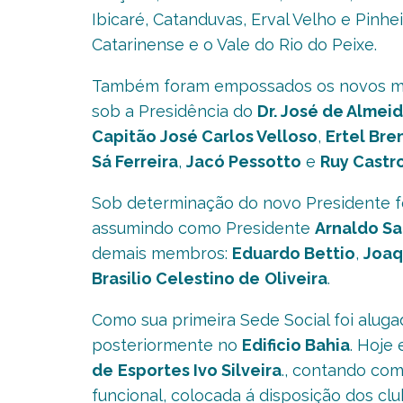
Ibicaré, Catanduvas, Erval Velho e Pin
Catarinense e o Vale do Rio do Peixe.
Também foram empossados os novos memb
sob a Presidência do
Dr. José de Almei
Capitão José Carlos Velloso
,
Ertel Bre
Sá Ferreira
,
Jacó Pessotto
e
Ruy Castro
Sob determinação do novo Presidente fo
assumindo como Presidente
Arnaldo Sa
demais membros:
Eduardo Bettio
,
Joaq
Brasilio Celestino de
Oliveira
.
Como sua primeira Sede Social foi aluga
posteriormente no
Edificio Bahia
. Hoje
de
Esportes Ivo Silveira
., contando co
funcional, colocada á disposição dos clu