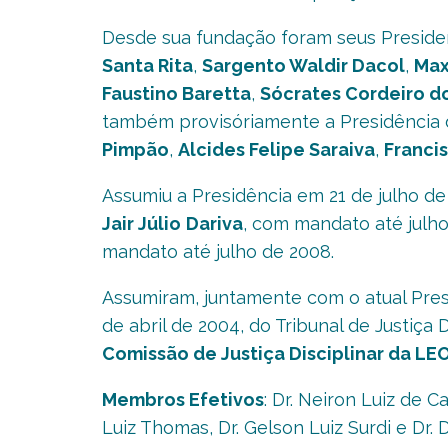
Desde sua fundação foram seus Preside
Santa Rita
,
Sargento Waldir Dacol
,
Max
Faustino Baretta
,
Sócrates Cordeiro d
também provisóriamente a Presidência
Pimpão
,
Alcides Felipe Saraiva
,
Franci
Assumiu a Presidência em 21 de julho d
Jair Júlio
Dariva
, com mandato até julh
mandato até julho de 2008.
Assumiram, juntamente com o atual Pres
de abril de 2004, do Tribunal de Justiça
Comissão de Justiça Disciplinar da LE
Membros Efetivos
: Dr. Neiron Luiz de C
Luiz Thomas, Dr. Gelson Luiz Surdi e D