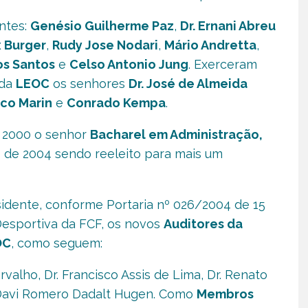
ntes:
Genésio Guilherme Paz
,
Dr. Ernani Abreu
 Burger
,
Rudy Jose Nodari
,
Mário Andretta
,
os Santos
e
Celso Antonio Jung
. Exerceram
 da
LEOC
os senhores
Dr. José de Almeida
sco Marin
e
Conrado Kempa
.
e 2000 o senhor
Bacharel em Administração,
o de 2004 sendo reeleito para mais um
idente, conforme Portaria nº 026/2004 de 15
 Desportiva da FCF, os novos
Auditores da
OC
, como seguem:
arvalho, Dr. Francisco Assis de Lima, Dr. Renato
r. Davi Romero Dadalt Hugen. Como
Membros