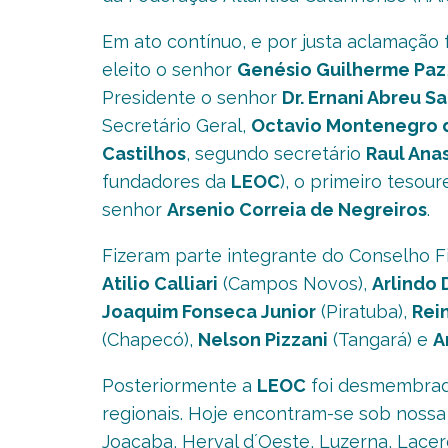
Em ato contínuo, e por justa aclamação f
eleito o senhor
Genésio Guilherme Paz
Presidente o senhor
Dr. Ernani Abreu Sa
Secretário Geral,
Octavio Montenegro d
Castilhos
, segundo secretário
Raul Ana
fundadores da
LEOC
), o primeiro tesour
senhor
Arsenio Correia de Negreiros
.
Fizeram parte integrante do Conselho F
Atilio Calliari
(Campos Novos),
Arlindo 
Joaquim Fonseca Junior
(Piratuba),
Rei
(Chapecó),
Nelson Pizzani
(Tangará) e
A
Posteriormente a
LEOC
foi desmembrada
regionais. Hoje encontram-se sob nossa J
Joaçaba, Herval d´Oeste, Luzerna, Lacerd