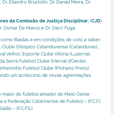
Dr. Eliandro Brustolin, Dr. Daniel Meira, Dr.
res da Comissão de Justiça Disciplinar
, (
CJD
)
r. Osmar De Marco e Dr. Darci Fuga.
como filiadas e em condições de voto a saber:
), Clube Olímpico Catanduvense (Catanduvas),
al Velho), Esporte Clube Vitória (Luzerna),
r da Serra Futebol Clube (Herval d’Oeste),
inheirinho Futebol Clube (Pinheiro Preto).
visando um acréscimo de novas agremiações
ade maior do futebol amador do Meio Oeste
da a Federação Catarinense de Futebol – (F.C.F.)
ão – (F.C.F.S.).