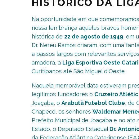
HISTÓRICO DA LIG
Na oportunidade em que comemoramos 6
nossa lembrança àqueles bravos homens
histórica de
22 de agosto de 1949
, em u
Dr. Nereu Ramos criaram, com uma fantás
a passos largos com relevantes serviço
amadora, a
Liga Esportiva Oeste Catar
Curitibanos até São Miguel d´Oeste.
Naquela memorável data estiveram pres
legitimos fundadores o
Cruzeiro Atléti
Joaçaba, o
Arabutã Futebol Clube
, de 
Chapecó, os senhores
Waldemar Mene
Prefeito Municipal de Joaçaba e no at
Estado, o Deputado Estadual
Dr.
Antonio
da Federação Atlântica Catarinense (F.A.C