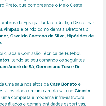
heiro Preto, que compreende o Meio Oeste
ros da Egragia Junta de Justiça Disciplinar
da Pimpão
e tendo como demais Diretores o
nner
,
Osvaldo Caetano da Silva, Hipórides de
.
i criada a Comissão Técnica de Futebol,
ntos
, tendo ao seu comando os seguintes
uim André de Sá
,
Germiniano Tosi
e
Dr.
da uma sala nos altos da
Casa Bonato
e
 está instalada em uma ampla sala no
Ginásio
m uma completa e moderna infra-estrutura
bes filiados e demais entidades esportivas.