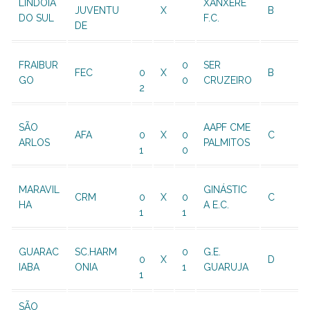
LINDOIA
XANXERE
JUVENTU
X
B
DO SUL
F.C.
DE
FRAIBUR
0
SER
FEC
0
X
B
GO
0
CRUZEIRO
2
SÃO
AAPF CME
AFA
0
X
0
C
ARLOS
PALMITOS
1
0
MARAVIL
GINÁSTIC
CRM
0
X
0
C
HA
A E.C.
1
1
GUARAC
SC.HARM
0
G.E.
0
X
D
IABA
ONIA
1
GUARUJA
1
SÃO