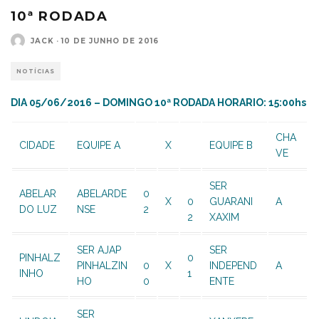
10ª RODADA
JACK
·
10 DE JUNHO DE 2016
NOTÍCIAS
DIA 05/06/2016 – DOMINGO 10ª RODADA HORARIO: 15:00hs
CHA
CIDADE
EQUIPE A
X
EQUIPE B
VE
SER
ABELAR
ABELARDE
0
X
0
GUARANI
A
DO LUZ
NSE
2
2
XAXIM
SER AJAP
SER
PINHALZ
0
PINHALZIN
0
X
INDEPEND
A
INHO
1
HO
0
ENTE
SER