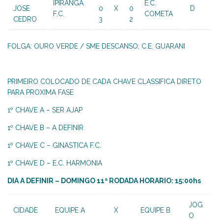
IPIRANGA
E.C.
JOSE
0
X
0
D
F.C.
COMETA
CEDRO
3
2
FOLGA: OURO VERDE / SME DESCANSO; C.E. GUARANI
PRIMEIRO COLOCADO DE CADA CHAVE CLASSIFICA DIRETO
PARA PROXIMA FASE
1º CHAVE A – SER AJAP
1º CHAVE B – A DEFINIR
1º CHAVE C – GINASTICA F.C.
1º CHAVE D – E.C. HARMONIA
DIA A DEFINIR – DOMINGO 11ª RODADA HORARIO: 15:00hs
JOG
CIDADE
EQUIPE A
X
EQUIPE B
O