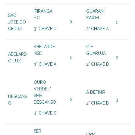
IPIRANGA
GUARANI
SÃO
F.C.
XAXIM
JOSE DO
X
1
CEDRO
3° CHAVE D
2° CHAVE A
ABELARDE
G.E.
NSE
GUARUJA
ABELARD
X
2
O LUZ
3° CHAVE A
2° CHAVE D
OURO
VERDE /
A DEFINIR
SME
DESCANS
X
3
DESCANSO
O
2° CHAVE B
3° CHAVE C
SER
CRM