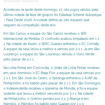
Aconteceu na tarde deste domingo, 17, oito jogos válidos pela
última rodada da fase de grupos do Estadual Scherer Autopeças
– Fase Oeste 2026. A rodada definiu as oito equipes que
seguem na competição deste ano.
Em São Carlos, a equipe do São Carlos recebeu o SER
Internacional de Peritiba. O confronto acabou empatado em 1 x
1. Na cidade de Xaxim, o SERC Guarani enfrentou o EC Cometa.
A equipe da casa levou a melhor e venceu por 2 x 1. Já em São
Lourenço, a equipe do São Lourenço venceu o Ouro Verde
pelo placar de 4 x 1.
Na Linha Pinhal em Concordia, o União de Linha Pinhal recebeu
em seus domínios o EC Beija-Flor, a equipe da casa venceu por
2 x 1. Em São José do Cedro, o Ypiranga enfrentou o AJAP de
Pinhalzinho, e foi batido pelo placar de 2 x 1. Em São Domingos,
o Independente recebeu o Ipanema de Mondaí, e foi a equipe
visitante que levou a melhor vencendo por 3 x 1. Na cidade
de Pinhalzinho, o Grêmio perdeu por 2 x 3 Aliança e em
Palmitos, o Palmitos foi batido pelo Guarani por 1 x 0.