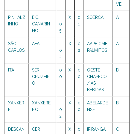
VE
PINHALZ
E.C.
X
0
SOERCA
A
INHO
CANARIN
0
1
HO
5
SÃO
AFA
X
0
AAPF CME
A
CARLOS
0
2
PALMITOS
2
ITA
SER.
0
X
0
OESTE
B
CRUZEIR
0
0
CHAPECO
O
/ AS
BEBIDAS
XANXER
XANXERE
X
0
ABELARDE
B
E
F.C.
0
0
NSE
2
DESCAN
CER
X
0
IPIRANGA
C