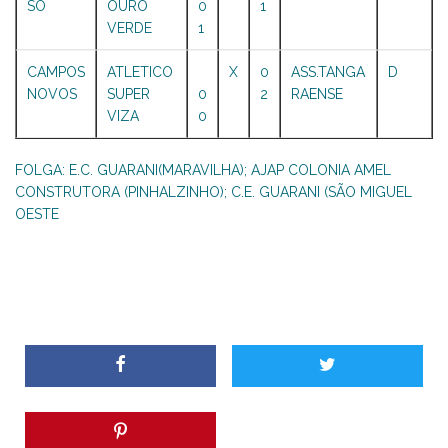
SO
OURO
0
1
VERDE
1
CAMPOS
ATLETICO
X
0
ASS.TANGA
D
NOVOS
SUPER
0
2
RAENSE
VIZA
0
FOLGA: E.C. GUARANI(MARAVILHA); AJAP COLONIA AMEL
CONSTRUTORA (PINHALZINHO); C.E. GUARANI (SÃO MIGUEL
OESTE