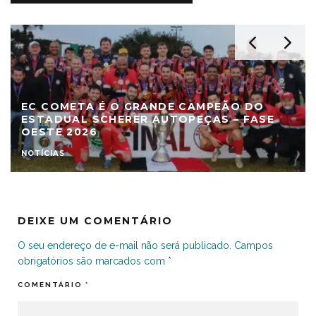
EC COMETA É O GRANDE CAMPEÃO DO
ESTADUAL SCHERER AUTOPEÇAS – FASE
OESTE 2026
NOTÍCIAS
DEIXE UM COMENTÁRIO
O seu endereço de e-mail não será publicado.
Campos
obrigatórios são marcados com
*
COMENTÁRIO
*