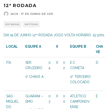
12ª RODADA
JACK
·
17 DE JUNHO DE 2011
ESTADUAL
NOTÍCIAS
DIA 19 DE JUNHO 12ª RODADA JOGO VOLTA HORARIO: 15:30hs
LOCAL
EQUIPE A
X
EQUIPE B
CHA
VE
ITA
SER
0
X
0
E.C.
D
CRUZEIRO
4
2
COMETA
1º CHAVE A
2º TERCEIRO
COLOCADO
SAO
GUARANI –
0
X
0
ATLETICO
E
MIGUEL
SMO
3
0
CAMPONOV
DO
ENSE