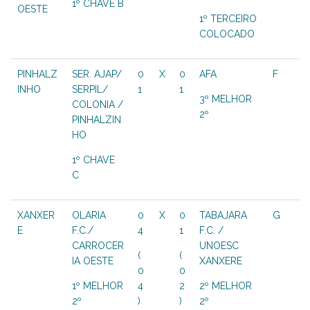
1º CHAVE B
OESTE
1º TERCEIRO
COLOCADO
PINHALZ
SER. AJAP/
0
X
0
AFA
F
INHO
SERPIL/
1
1
3º MELHOR
COLONIA /
2º
PINHALZIN
HO
1º CHAVE
C
XANXER
OLARIA
0
X
0
TABAJARA
G
E
F.C./
4
1
F.C. /
CARROCER
UNOESC
(
(
IA OESTE
XANXERE
0
0
1º MELHOR
4
2
2º MELHOR
2º
)
)
2º