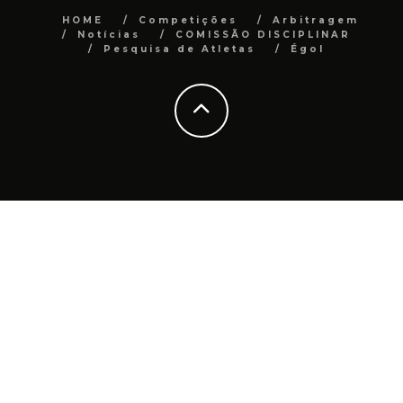
HOME
Competições
Arbitragem
Notícias
COMISSÃO DISCIPLINAR
Pesquisa de Atletas
Égol