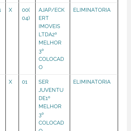
1
X
00(
AJAP/ECK
ELIMINATORIA
0
04)
ERT
IMOVEIS
LTDA2º
MELHOR
3º
COLOCAD
O
0
X
01
SER
ELIMINATORIA
JUVENTU
DE1º
MELHOR
3º
COLOCAD
O