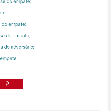
ase do empate;
te;
e do empate;
ase do empate;
a do adversário;
 empate;