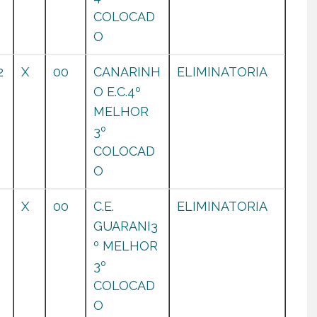
COLOCAD
O
2
X
00
CANARINH
ELIMINATORIA
O E.C.4º
MELHOR
3º
COLOCAD
O
0
X
00
C.E.
ELIMINATORIA
GUARANI3
º MELHOR
3º
COLOCAD
O