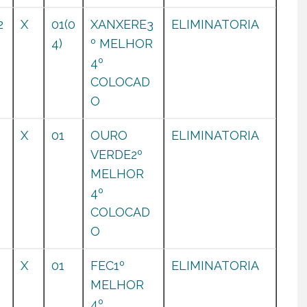
2
X
01(0
XANXERE3
ELIMINATORIA
0
4)
º MELHOR
4º
COLOCAD
O
0
X
01
OURO
ELIMINATORIA
VERDE2º
MELHOR
4º
COLOCAD
O
0
X
01
FEC1º
ELIMINATORIA
MELHOR
4º