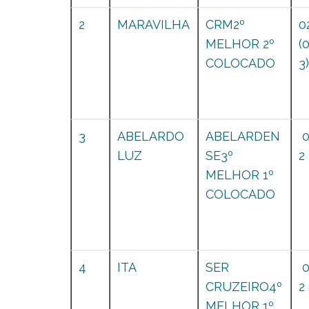
2
MARAVILHA
CRM2º
0
MELHOR 2º
(
COLOCADO
3)
3
ABELARDO
ABELARDEN
LUZ
SE3º
2
MELHOR 1º
COLOCADO
4
ITA
SER
CRUZEIRO4º
2
MELHOR 1º