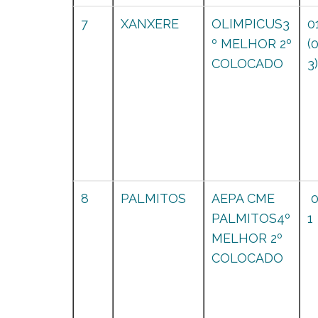
7
XANXERE
OLIMPICUS3
0
º MELHOR 2º
(
COLOCADO
3)
8
PALMITOS
AEPA CME
PALMITOS4º
1
MELHOR 2º
COLOCADO