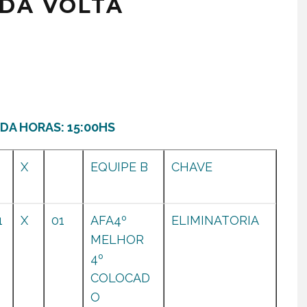
 DA VOLTA
DA HORAS: 15:00HS
X
EQUIPE B
CHAVE
1
X
01
AFA4º
ELIMINATORIA
MELHOR
4º
COLOCAD
O