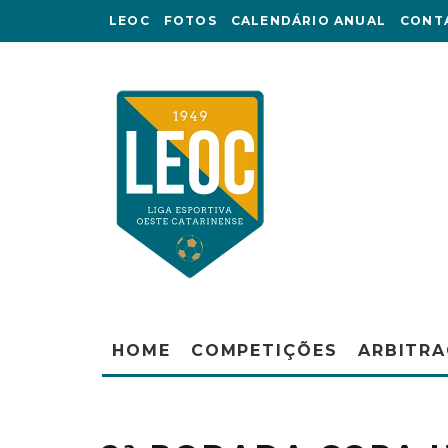
LEOC
FOTOS
CALENDÁRIO ANUAL
CONT
HOME
COMPETIÇÕES
ARBITR