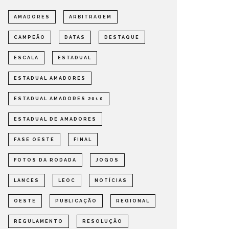
AMADORES
ARBITRAGEM
DEFINIDOS OS SEMIFINALISTAS
DEFINI
DO ESTADUAL DE AMADORES –
PARA A
CAMPEÃO
DATAS
DESTAQUE
FASE OESTE 2026
DE AMA
ESCALA
ESTADUAL
OMPETIÇÕES
ESTADUAL
NOTÍCIAS
ESTADUAL
ESTADUAL AMADORES
ESTADUAL AMADORES 2010
ESTADUAL DE AMADORES
FASE OESTE
FINAL
FOTOS DA RODADA
JOGOS
LANCES
LEOC
NOTÍCIAS
OESTE
PUBLICAÇÃO
REGIONAL
REGULAMENTO
RESOLUÇÃO