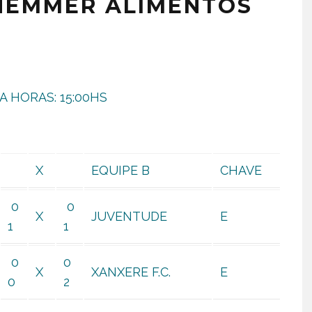
HEMMER ALIMENTOS
A HORAS: 15:00HS
X
EQUIPE B
CHAVE
0
0
X
JUVENTUDE
E
1
1
0
0
X
XANXERE F.C.
E
0
2