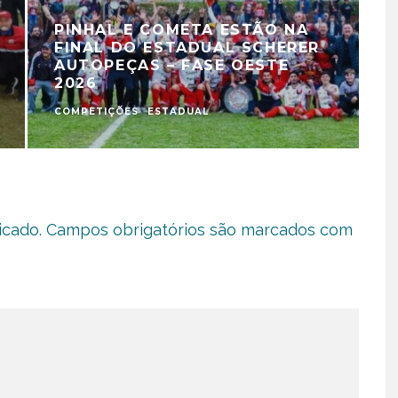
PINHAL E COMETA ESTÃO NA
FINAL DO ESTADUAL SCHERER
AUTOPEÇAS – FASE OESTE
2026
COMPETIÇÕES
ESTADUAL
C
icado.
Campos obrigatórios são marcados com