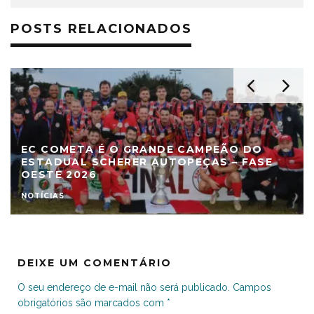
POSTS RELACIONADOS
OMETA É O GRANDE CAMPEÃO DO
PINHAL 
DUAL SCHERER AUTOPEÇAS – FASE
ESTADUA
 2026
OESTE 2
S
COMPETIÇÕ
DEIXE UM COMENTÁRIO
O seu endereço de e-mail não será publicado.
Campos
obrigatórios são marcados com
*