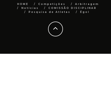
HOME
Competições
Arbitragem
Notícias
COMISSÃO DISCIPLINAR
Pesquisa de Atletas
Égol