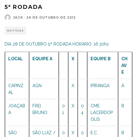
5ª RODADA
JACK
·
26 DE OUTUBRO DE 2012
NOTÍCIAS
DIA 28 DE OUTUBRO 5ª RODADA HORARIO: 16:30hs
LOCAL
EQUIPE A
X
EQUIPE B
CH
AV
E
CAPINZ
AGN
X
IPIRANGA
A
AL
JOAÇAB
FREI
0
X
0
CME
B
A
BRUNO
1
4
LACERDOP
OLIS
SÃO
SÃO LUIZ /
0
X
0
E.C.
B