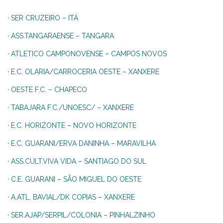
· SER CRUZEIRO – ITÁ
· ASS.TANGARAENSE – TANGARA
· ATLETICO CAMPONOVENSE – CAMPOS NOVOS
· E.C. OLARIA/CARROCERIA OESTE – XANXERE
· OESTE F.C. – CHAPECO
· TABAJARA F.C./UNOESC/ – XANXERE
· E.C. HORIZONTE – NOVO HORIZONTE
· E.C. GUARANI/ERVA DANINHA – MARAVILHA
· ASS.CULT.VIVA VIDA – SANTIAGO DO SUL
· C.E. GUARANI – SÃO MIGUEL DO OESTE
· A.ATL. BAVIAL/DK COPIAS – XANXERE
· SER.AJAP/SERPIL/COLONIA – PINHALZINHO