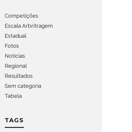
Competições
Escala Arbritragem
Estadual
Fotos
Notícias
Regional
Resultados
Sem categoria
DEFINIDOS OS SEMIFINALISTAS
DEFINI
DO ESTADUAL DE AMADORES –
PARA A
Tabela
FASE OESTE 2026
DE AMA
OMPETIÇÕES
ESTADUAL
NOTÍCIAS
ESTADUAL
TAGS