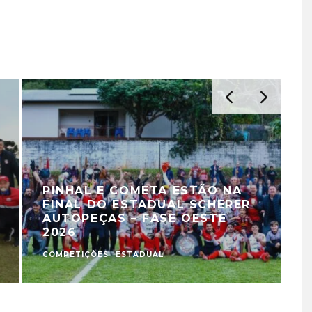
PINHAL E COMETA ESTÃO NA
FINAL DO ESTADUAL SCHERER
AUTOPEÇAS – FASE OESTE
2026
COMPETIÇÕES
ESTADUAL
C