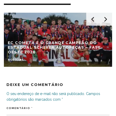
EC COMETA É O GRANDE CAMPEÃO DO
ESTADUAL SCHERER AUTOPEÇAS – FASE
OESTE 2026
NOTÍCIAS
DEIXE UM COMENTÁRIO
O seu endereço de e-mail não será publicado.
Campos
obrigatórios são marcados com
*
COMENTÁRIO
*