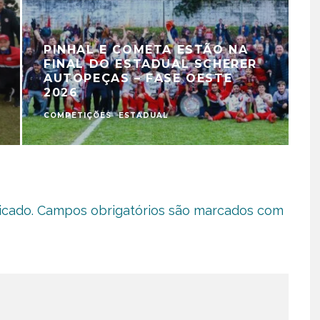
PINHAL E COMETA ESTÃO NA
FINAL DO ESTADUAL SCHERER
AUTOPEÇAS – FASE OESTE
2026
COMPETIÇÕES
ESTADUAL
C
icado.
Campos obrigatórios são marcados com