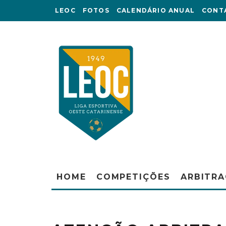
LEOC
FOTOS
CALENDÁRIO ANUAL
CONT
HOME
COMPETIÇÕES
ARBITR