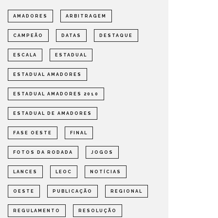
AMADORES
ARBITRAGEM
CAMPEÃO
DATAS
DESTAQUE
DEFINIDOS OS SEMIFINALISTAS
DEFINI
DO ESTADUAL DE AMADORES –
PARA A
ESCALA
ESTADUAL
FASE OESTE 2026
DE AMA
ESTADUAL AMADORES
OMPETIÇÕES
ESTADUAL
NOTÍCIAS
ESTADUAL
ESTADUAL AMADORES 2010
ESTADUAL DE AMADORES
FASE OESTE
FINAL
FOTOS DA RODADA
JOGOS
LANCES
LEOC
NOTÍCIAS
OESTE
PUBLICAÇÃO
REGIONAL
REGULAMENTO
RESOLUÇÃO