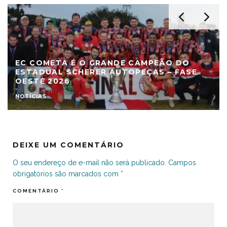
EC COMETA É O GRANDE CAMPEÃO DO
ESTADUAL SCHERER AUTOPEÇAS – FASE
OESTE 2026
NOTÍCIAS
DEIXE UM COMENTÁRIO
O seu endereço de e-mail não será publicado.
Campos
obrigatórios são marcados com
*
COMENTÁRIO
*