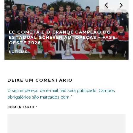
EC COMETA É O GRANDE CAMPEÃO DO
ESTADUAL SCHERER AUTOPEÇAS – FASE
OESTE 2026
NOTÍCIAS
DEIXE UM COMENTÁRIO
O seu endereço de e-mail não será publicado.
Campos
obrigatórios são marcados com
*
COMENTÁRIO
*