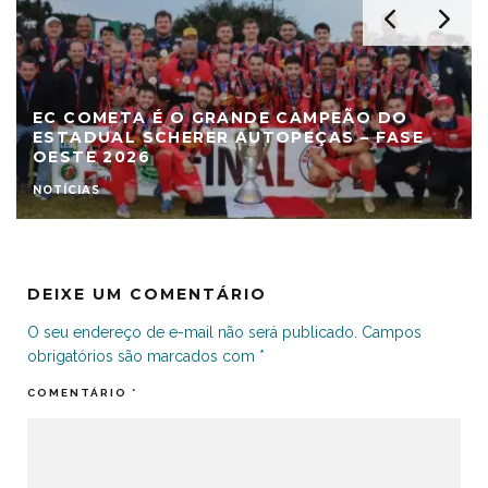
EC COMETA É O GRANDE CAMPEÃO DO
ESTADUAL SCHERER AUTOPEÇAS – FASE
OESTE 2026
NOTÍCIAS
DEIXE UM COMENTÁRIO
O seu endereço de e-mail não será publicado.
Campos
obrigatórios são marcados com
*
COMENTÁRIO
*