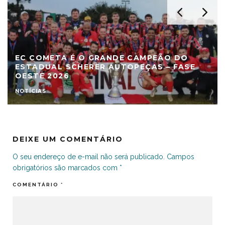
EC COMETA É O GRANDE CAMPEÃO DO
ESTADUAL SCHERER AUTOPEÇAS – FASE
OESTE 2026
NOTÍCIAS
DEIXE UM COMENTÁRIO
O seu endereço de e-mail não será publicado.
Campos
obrigatórios são marcados com
*
COMENTÁRIO
*