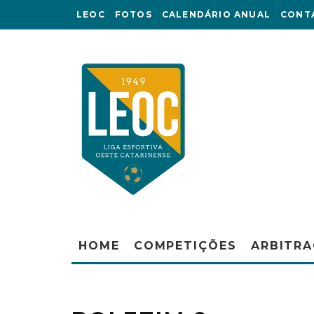
LEOC
FOTOS
CALENDÁRIO ANUAL
CONT
HOME
COMPETIÇÕES
ARBITR