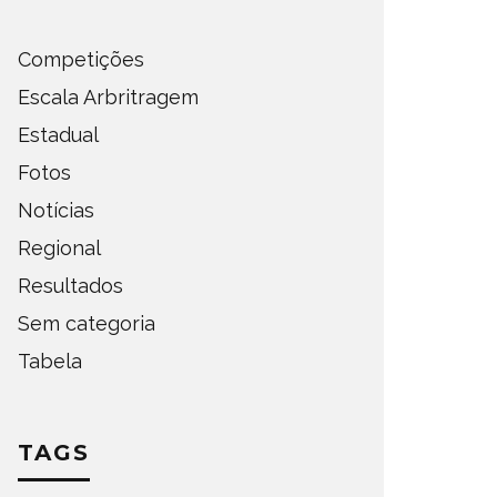
Competições
Escala Arbritragem
Estadual
Fotos
Notícias
Regional
DEFINIDOS OS SEMIFINALISTAS
DEFINI
Resultados
DO ESTADUAL DE AMADORES –
PARA A
Sem categoria
FASE OESTE 2026
DE AMA
Tabela
OMPETIÇÕES
ESTADUAL
NOTÍCIAS
ESTADUAL
TAGS