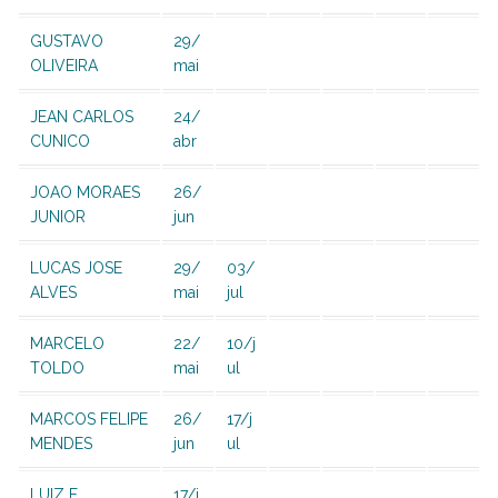
GUSTAVO
29/
OLIVEIRA
mai
JEAN CARLOS
24/
CUNICO
abr
JOAO MORAES
26/
JUNIOR
jun
LUCAS JOSE
29/
03/
ALVES
mai
jul
MARCELO
22/
10/j
TOLDO
mai
ul
MARCOS FELIPE
26/
17/j
MENDES
jun
ul
LUIZ F.
17/j