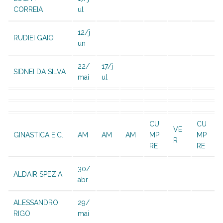
CORREIA
ul
12/j
RUDIEI GAIO
un
22/
17/j
SIDNEI DA SILVA
mai
ul
CU
CU
VE
GINASTICA E.C.
AM
AM
AM
MP
MP
R
RE
RE
30/
ALDAIR SPEZIA
abr
ALESSANDRO
29/
RIGO
mai