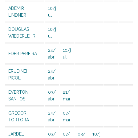
ADEMIR
10/j
LINDNER
ul
DOUGLAS
10/j
WIEDERLEHR
ul
24/
10/j
EDER PEREIRA
abr
ul
ERUDINEI
24/
PICOLI
abr
EVERTON
03/
21/
SANTOS
abr
mai
GREGORI
24/
07/
TORTORA
abr
mai
JARDEL
03/
07/
03/
10/j