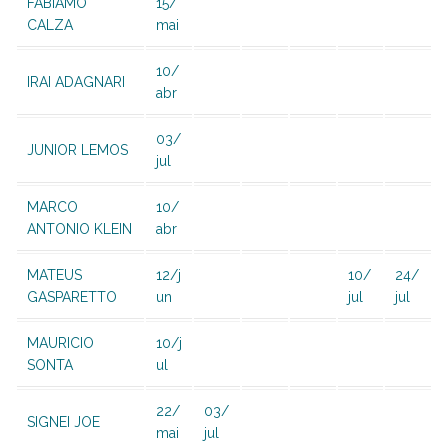
FABIAMO
15/
CALZA
mai
10/
IRAI ADAGNARI
abr
03/
JUNIOR LEMOS
jul
MARCO
10/
ANTONIO KLEIN
abr
MATEUS
12/j
10/
24/
GASPARETTO
un
jul
jul
MAURICIO
10/j
SONTA
ul
22/
03/
SIGNEI JOE
mai
jul