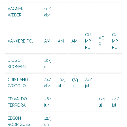
VAGNER
10/
WEBER
abr
CU
CU
VE
XANXERE F.C.
AM
AM
AM
MP
MP
R
RE
RE
DIOGO
10/j
KRONARD
ul
CRISTIANO
24/
10/j
17/j
24/
GRIGOLO
abr
ul
ul
jul
EDIVALDO
26/
17/j
24/
FERREIRA
jun
ul
jul
EDSON
12/j
RODRIGUES
un