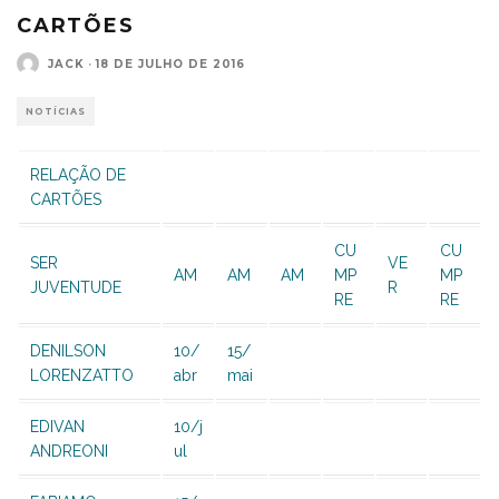
CARTÕES
JACK
·
18 DE JULHO DE 2016
NOTÍCIAS
RELAÇÃO DE
CARTÕES
CU
CU
SER
VE
AM
AM
AM
MP
MP
JUVENTUDE
R
RE
RE
DENILSON
10/
15/
LORENZATTO
abr
mai
EDIVAN
10/j
ANDREONI
ul