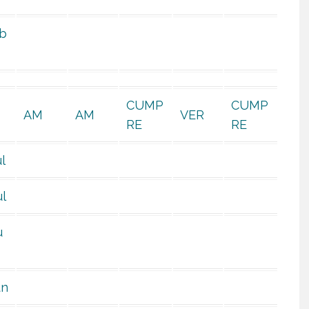
b
CUMP
CUMP
AM
AM
VER
RE
RE
l
ul
u
un