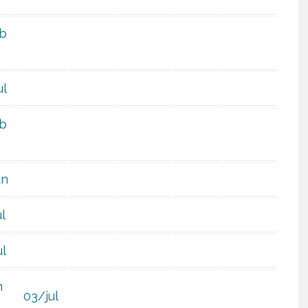
b
ul
b
un
l
ul
m
03/jul