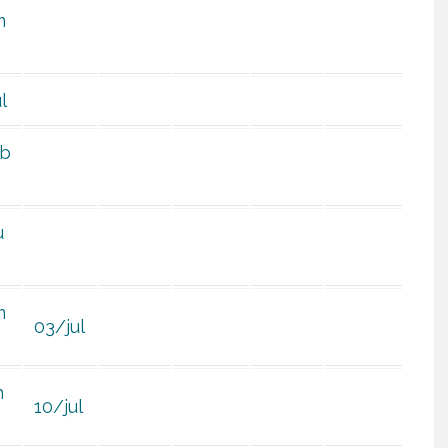
m
l
ab
u
m
03/jul
m
10/jul