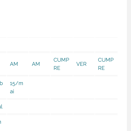
CUMP
CUMP
AM
AM
VER
RE
RE
b
15/m
ai
l
m