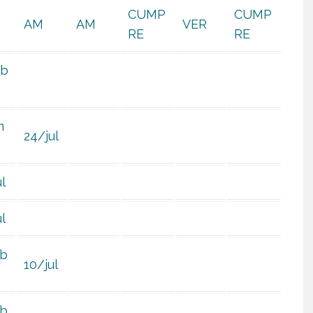
CUMP
CUMP
AM
AM
VER
RE
RE
ab
m
24/jul
l
l
ab
10/jul
ab