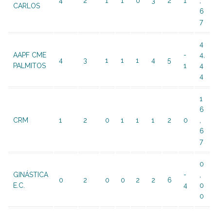
4
2
1
1
0
3
2
1
,
CARLOS
6
7
4
AAPF CME
-
4,
4
3
1
1
1
4
5
PALMITOS
1
4
4
1
6
CRM
1
2
0
1
1
1
2
0
,
6
7
0
GINÁSTICA
-
,
0
2
0
0
2
2
6
E.C.
4
0
0