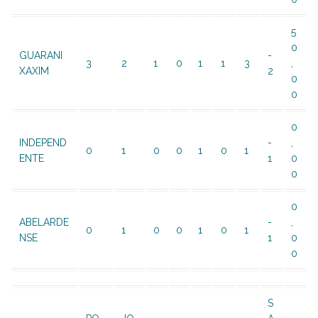
5
0
GUARANI
-
3
2
1
0
1
1
3
,
XAXIM
2
0
0
0
INDEPEND
-
,
0
1
0
0
1
0
1
ENTE
1
0
0
0
ABELARDE
-
,
0
1
0
0
1
0
1
NSE
1
0
0
S