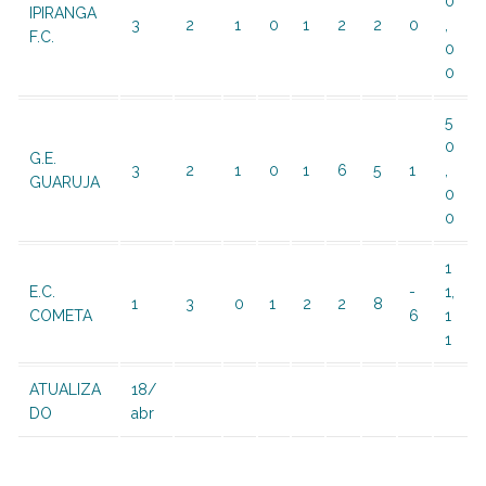
0
IPIRANGA
3
2
1
0
1
2
2
0
,
F.C.
0
0
5
0
G.E.
3
2
1
0
1
6
5
1
,
GUARUJA
0
0
1
E.C.
-
1,
1
3
0
1
2
2
8
COMETA
6
1
1
ATUALIZA
18/
DO
abr