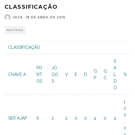
CLASSIFICAÇÃO
JACK
·
18 DE ABRIL DE 2016
NOTÍCIAS
CLASSIFICAÇÃO
S
PO
JO
A
G
G
CHAVE A
NT
GO
V
E
D
L
%
P
C
OS
S
D
O
1
0
0
SER AJAP
6
2
2
0
0
4
0
4
,
0
0