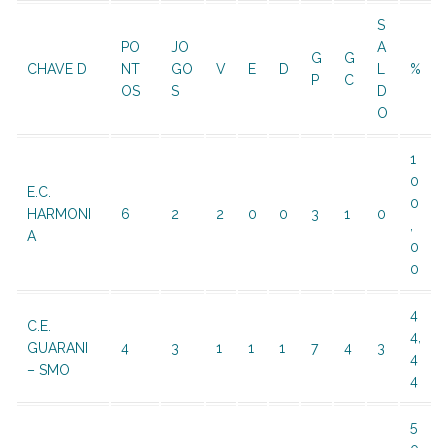
S
PO
JO
A
G
G
CHAVE D
NT
GO
V
E
D
L
%
P
C
OS
S
D
O
1
0
E.C.
0
HARMONI
6
2
2
0
0
3
1
0
,
A
0
0
4
C.E.
4,
GUARANI
4
3
1
1
1
7
4
3
4
– SMO
4
5