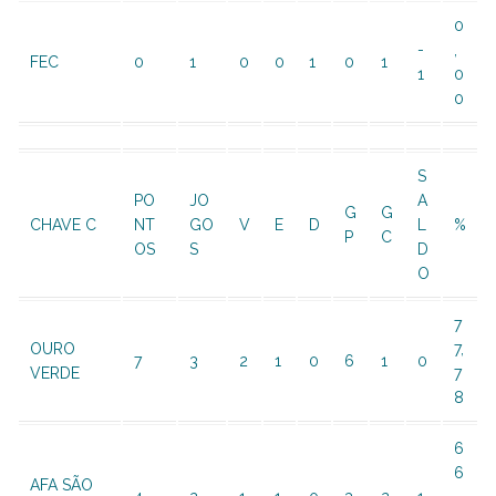
0
-
,
FEC
0
1
0
0
1
0
1
1
0
0
S
PO
JO
A
G
G
CHAVE C
NT
GO
V
E
D
L
%
P
C
OS
S
D
O
7
OURO
7,
7
3
2
1
0
6
1
0
VERDE
7
8
6
6
AFA SÃO