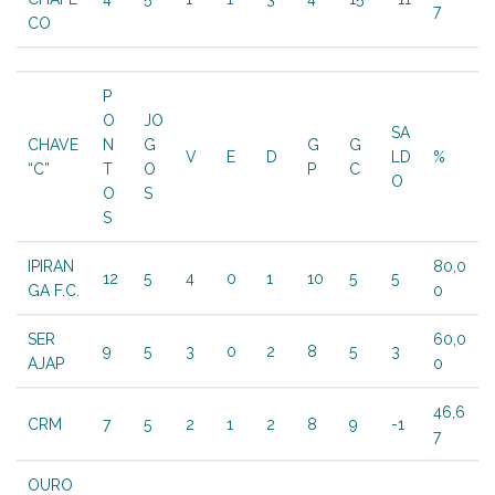
7
CO
P
O
JO
SA
CHAVE
N
G
G
G
V
E
D
LD
%
“C”
T
O
P
C
O
O
S
S
IPIRAN
80,0
12
5
4
0
1
10
5
5
GA F.C.
0
SER
60,0
9
5
3
0
2
8
5
3
AJAP
0
46,6
CRM
7
5
2
1
2
8
9
-1
7
OURO