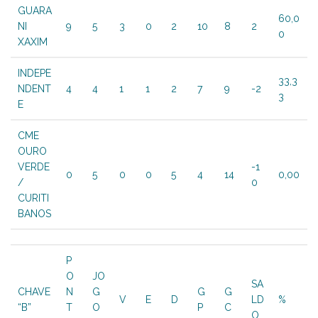
GUARA
60,0
NI
9
5
3
0
2
10
8
2
0
XAXIM
INDEPE
33,3
NDENT
4
4
1
1
2
7
9
-2
3
E
CME
OURO
VERDE
-1
0
5
0
0
5
4
14
0,00
/
0
CURITI
BANOS
P
O
JO
SA
CHAVE
N
G
G
G
V
E
D
LD
%
“B”
T
O
P
C
O