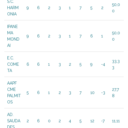
S.C.
50,0
HARM
9
6
2
3
1
7
5
2
0
ONIA
IPANE
MA
50,0
9
6
2
3
1
7
6
1
MOND
0
AI
E.C.
33,3
COME
6
6
1
3
2
5
9
-4
3
TA
AAPF
CME
27,7
5
6
1
2
3
7
10
-3
PALMIT
8
OS
AD.
SAUDA
2
6
0
2
4
5
12
-7
11,11
DES