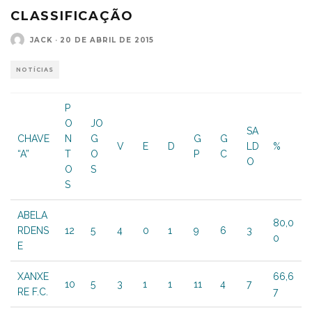
CLASSIFICAÇÃO
JACK
·
20 DE ABRIL DE 2015
NOTÍCIAS
P
O
JO
SA
CHAVE
N
G
G
G
V
E
D
LD
%
“A”
T
O
P
C
O
O
S
S
ABELA
80,0
RDENS
12
5
4
0
1
9
6
3
0
E
XANXE
66,6
10
5
3
1
1
11
4
7
RE F.C.
7