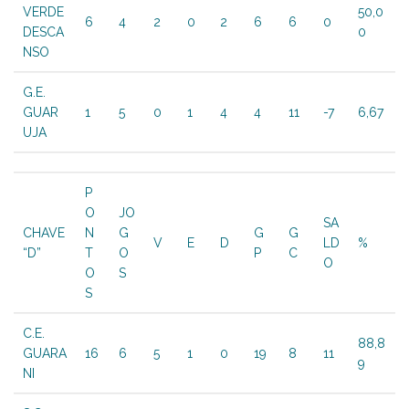
VERDE
50,0
6
4
2
0
2
6
6
0
DESCA
0
NSO
G.E.
GUAR
1
5
0
1
4
4
11
-7
6,67
UJA
P
O
JO
SA
CHAVE
N
G
G
G
V
E
D
LD
%
“D”
T
O
P
C
O
O
S
S
C.E.
88,8
GUARA
16
6
5
1
0
19
8
11
9
NI