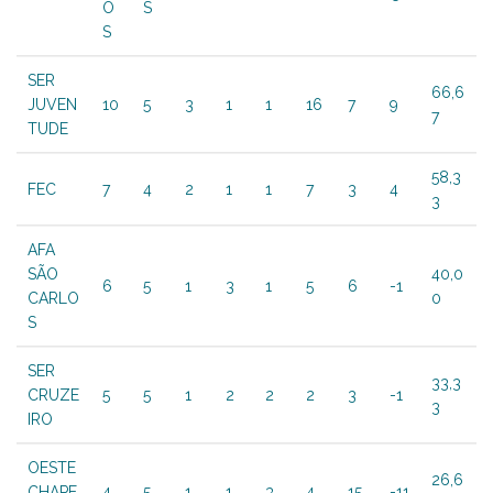
O
S
S
SER
66,6
JUVEN
10
5
3
1
1
16
7
9
7
TUDE
58,3
FEC
7
4
2
1
1
7
3
4
3
AFA
SÃO
40,0
6
5
1
3
1
5
6
-1
CARLO
0
S
SER
33,3
CRUZE
5
5
1
2
2
2
3
-1
3
IRO
OESTE
26,6
CHAPE
4
5
1
1
3
4
15
-11