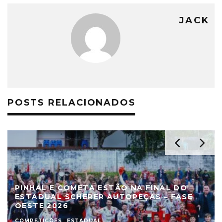
JACK
POSTS RELACIONADOS
L DO
DEFINIDOS OS SEMIFINALISTAS DO
 FASE
ESTADUAL DE AMADORES – FASE OES
2026
COMPETIÇÕES
ESTADUAL
NOTÍCIAS