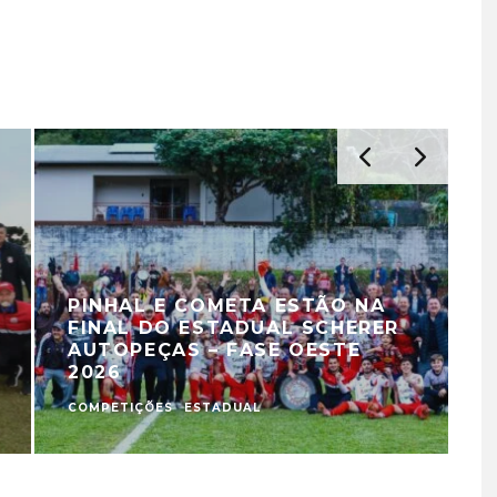
PINHAL E COMETA ESTÃO NA
FINAL DO ESTADUAL SCHERER
AUTOPEÇAS – FASE OESTE
2026
COMPETIÇÕES
ESTADUAL
C