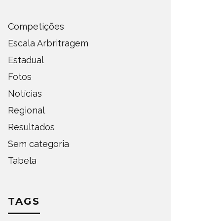
Competições
Escala Arbritragem
Estadual
Fotos
Notícias
Regional
Resultados
Sem categoria
DEFINIDOS OS SEMIFINALISTAS
DEFINI
DO ESTADUAL DE AMADORES –
PARA A
Tabela
FASE OESTE 2026
DE AMA
OMPETIÇÕES
ESTADUAL
NOTÍCIAS
ESTADUAL
TAGS