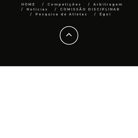
HOME
Competições
Arbitragem
Notícias
COMISSÃO DISCIPLINAR
Pesquisa de Atletas
Égol