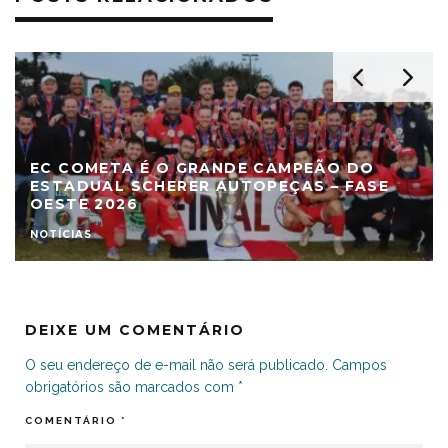
EC COMETA É O GRANDE CAMPEÃO DO
ESTADUAL SCHERER AUTOPEÇAS – FASE
OESTE 2026
NOTÍCIAS
DEIXE UM COMENTÁRIO
O seu endereço de e-mail não será publicado.
Campos
obrigatórios são marcados com
*
COMENTÁRIO
*