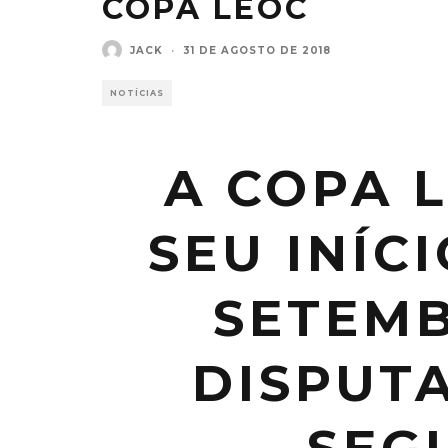
COPA LEOC
JACK
·
31 DE AGOSTO DE 2018
NOTÍCIAS
A COPA L
SEU INÍCI
SETEMB
DISPUT