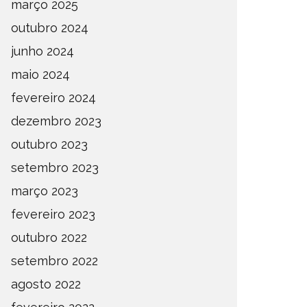
março 2025
DEFINIDOS OS SEMIFINALISTAS
DEFINI
outubro 2024
DO ESTADUAL DE AMADORES –
PARA A
FASE OESTE 2026
DE AMA
junho 2024
maio 2024
OMPETIÇÕES
ESTADUAL
NOTÍCIAS
ESTADUAL
fevereiro 2024
dezembro 2023
outubro 2023
setembro 2023
março 2023
fevereiro 2023
outubro 2022
setembro 2022
agosto 2022