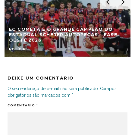
EC COMETA É O GRANDE CAMPEÃO DO
ESTADUAL SCHERER AUTOPEÇAS – FASE
OESTE 2026
NOTÍCIAS
DEIXE UM COMENTÁRIO
O seu endereço de e-mail não será publicado.
Campos
obrigatórios são marcados com
*
COMENTÁRIO
*