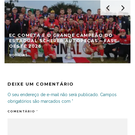
EC COMETA É O GRANDE CAMPEÃO DO
ESTADUAL SCHERER AUTOPEÇAS – FASE
OESTE 2026
NOTÍCIAS
DEIXE UM COMENTÁRIO
O seu endereço de e-mail não será publicado.
Campos
obrigatórios são marcados com
*
COMENTÁRIO
*