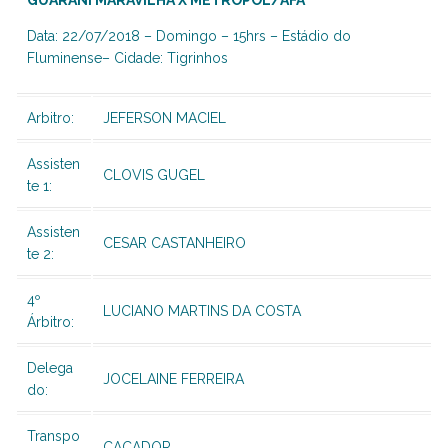
GUARANI MARAVILHA X METROPOL/AFA
Data: 22/07/2018 – Domingo – 15hrs – Estádio do
Fluminense– Cidade: Tigrinhos
Arbitro:
JEFERSON MACIEL
Assisten
CLOVIS GUGEL
te 1:
Assisten
CESAR CASTANHEIRO
te 2:
4º
LUCIANO MARTINS DA COSTA
Árbitro:
Delega
JOCELAINE FERREIRA
do:
Transpo
CAÇADOR