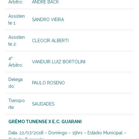
Arbitro:
ANDRE BACK
Assisten
SANDRO VIEIRA
te 1:
Assisten
CLEOCIR ALBERTI
te 2:
4º
VANDUIR LUIZ BORTOLINI
Árbitro:
Delega
PAULO ROSENO
do:
Transpo
SAUDADES
rte:
GRÊMO TUNENSE X E.C. GUARANI
Data: 22/07/2018 – Domingo – 15hrs – Estádio Municipal –