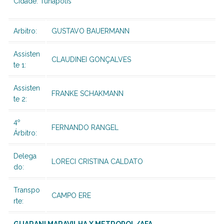
Cidade: Tunapolis
Arbitro:
GUSTAVO BAUERMANN
Assisten
CLAUDINEI GONÇALVES
te 1:
Assisten
FRANKE SCHAKMANN
te 2:
4º
FERNANDO RANGEL
Árbitro:
Delega
LORECI CRISTINA CALDATO
do:
Transpo
CAMPO ERE
rte: