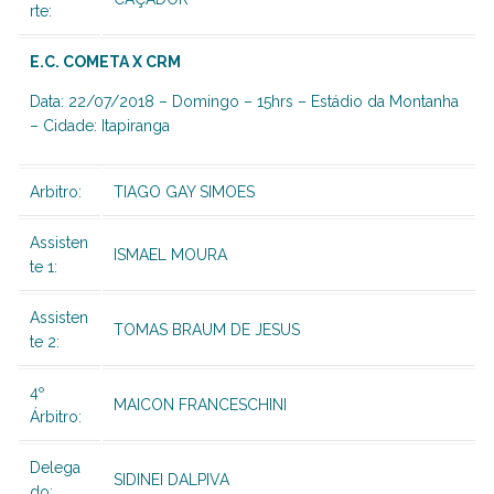
rte:
E.C. COMETA X CRM
Data: 22/07/2018 – Domingo – 15hrs – Estádio da Montanha
– Cidade: Itapiranga
Arbitro:
TIAGO GAY SIMOES
Assisten
ISMAEL MOURA
te 1:
Assisten
TOMAS BRAUM DE JESUS
te 2:
4º
MAICON FRANCESCHINI
Árbitro:
Delega
SIDINEI DALPIVA
do: