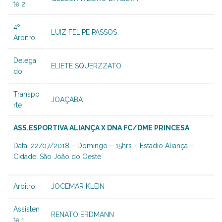
te 2:
4º
LUIZ FELIPE PASSOS
Árbitro:
Delega
ELIETE SQUERZZATO
do:
Transpo
JOAÇABA
rte
ASS.ESPORTIVA ALIANÇA X DNA FC/DME PRINCESA
Data: 22/07/2018 – Domingo – 15hrs – Estádio Aliança –
Cidade: São João do Oeste
Arbitro:
JOCEMAR KLEIN
Assisten
RENATO ERDMANN
te 1: