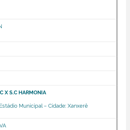
N
O
C X S.C HARMONIA
Estádio Municipal – Cidade: Xanxerê
LVA