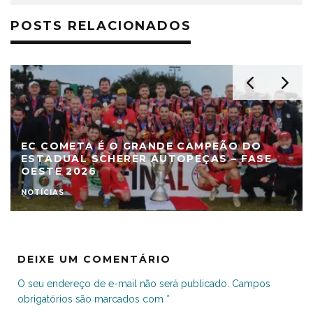
POSTS RELACIONADOS
O DO
PINHAL E COMETA ESTÃO NA FINAL D
 FASE
ESTADUAL SCHERER AUTOPEÇAS – FA
OESTE 2026
COMPETIÇÕES
ESTADUAL
DEIXE UM COMENTÁRIO
O seu endereço de e-mail não será publicado.
Campos
obrigatórios são marcados com
*