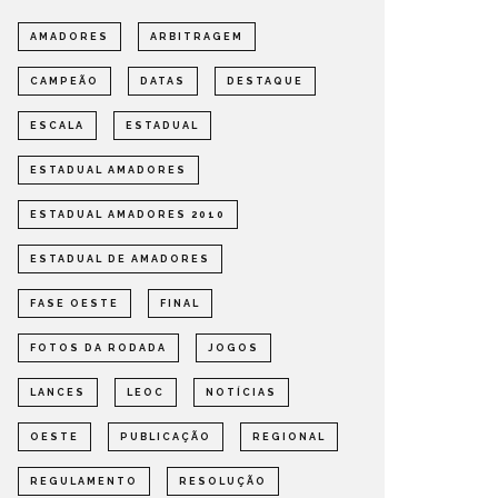
AMADORES
ARBITRAGEM
CAMPEÃO
DATAS
DESTAQUE
DEFINIDOS OS SEMIFINALISTAS
DEFINI
DO ESTADUAL DE AMADORES –
PARA A
ESCALA
ESTADUAL
FASE OESTE 2026
DE AMA
OMPETIÇÕES
ESTADUAL
NOTÍCIAS
ESTADUAL
ESTADUAL AMADORES
ESTADUAL AMADORES 2010
ESTADUAL DE AMADORES
FASE OESTE
FINAL
FOTOS DA RODADA
JOGOS
LANCES
LEOC
NOTÍCIAS
OESTE
PUBLICAÇÃO
REGIONAL
REGULAMENTO
RESOLUÇÃO