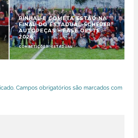
PINHAL E COMETA ESTÃO NA
FINAL DO ESTADUAL SCHERER
AUTOPEÇAS – FASE OESTE
2026
COMPETIÇÕES
ESTADUAL
C
icado.
Campos obrigatórios são marcados com