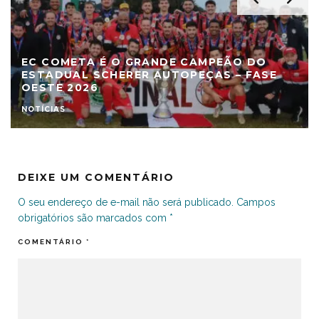
EC COMETA É O GRANDE CAMPEÃO DO
ESTADUAL SCHERER AUTOPEÇAS – FASE
OESTE 2026
NOTÍCIAS
DEIXE UM COMENTÁRIO
O seu endereço de e-mail não será publicado.
Campos
obrigatórios são marcados com
*
COMENTÁRIO
*