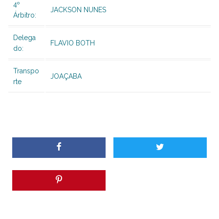
4º
JACKSON NUNES
Árbitro:
Delega
FLAVIO BOTH
do:
Transpo
JOAÇABA
rte