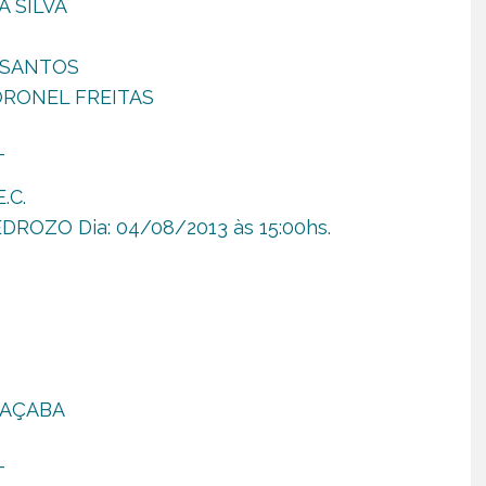
A SILVA
S SANTOS
 CORONEL FREITAS
_
.C.
DROZO Dia: 04/08/2013 às 15:00hs.
JOAÇABA
_