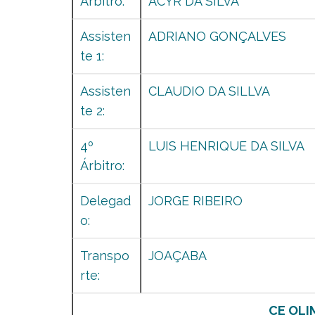
Arbitro:
ACYR DA SILVA
Assisten
ADRIANO GONÇALVES
te 1:
Assisten
CLAUDIO DA SILLVA
te 2:
4º
LUIS HENRIQUE DA SILVA
Árbitro:
Delegad
JORGE RIBEIRO
o:
Transpo
JOAÇABA
rte:
CE OLI