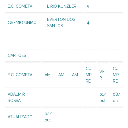
E.C. COMETA
LIRIO KUNZLER
5
EVERTON DOS
GREMIO UNIAO
4
SANTOS
CARTOES
CU
CU
VE
E.C. COMETA
AM
AM
AM
MP
MP
R
RE
RE
ADALMIR
01/
08/
ROSSA
out
out
02/
ATUALIZADO
out