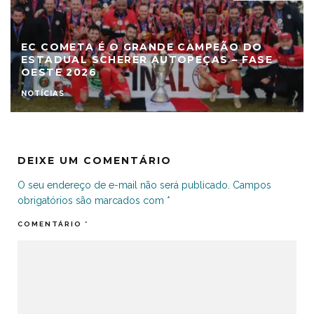
EC COMETA É O GRANDE CAMPEÃO DO
ESTADUAL SCHERER AUTOPEÇAS – FASE
OESTE 2026
NOTÍCIAS
DEIXE UM COMENTÁRIO
O seu endereço de e-mail não será publicado.
Campos
obrigatórios são marcados com
*
COMENTÁRIO
*