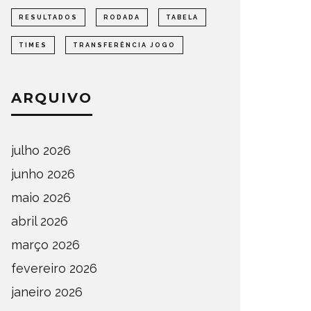
FASE OESTE 2026
DE AMA
RESULTADOS
RODADA
TABELA
OMPETIÇÕES
ESTADUAL
NOTÍCIAS
ESTADUAL
TIMES
TRANSFERÊNCIA JOGO
ARQUIVO
julho 2026
junho 2026
maio 2026
abril 2026
março 2026
fevereiro 2026
janeiro 2026