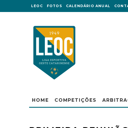
LEOC
FOTOS
CALENDÁRIO ANUAL
CONT
HOME
COMPETIÇÕES
ARBITR