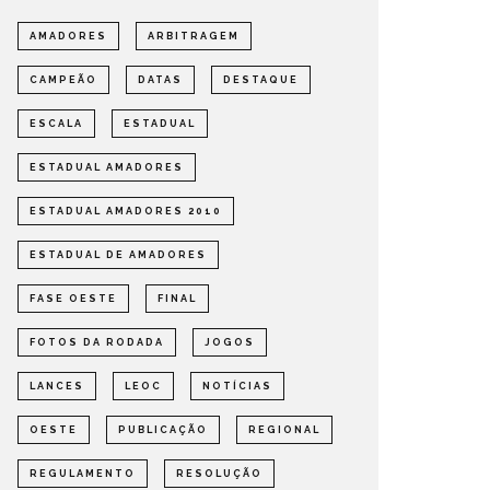
AMADORES
ARBITRAGEM
CAMPEÃO
DATAS
DESTAQUE
ESCALA
ESTADUAL
ESTADUAL AMADORES
ESTADUAL AMADORES 2010
ESTADUAL DE AMADORES
FASE OESTE
FINAL
FOTOS DA RODADA
JOGOS
LANCES
LEOC
NOTÍCIAS
OESTE
PUBLICAÇÃO
REGIONAL
DEFINIDOS OS SEMIFINALISTAS
DEFINI
DO ESTADUAL DE AMADORES –
PARA A
REGULAMENTO
RESOLUÇÃO