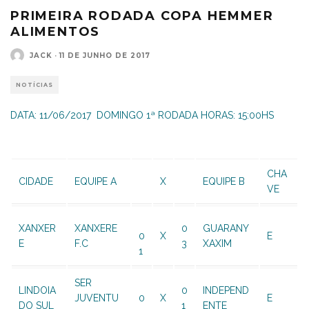
PRIMEIRA RODADA COPA HEMMER
ALIMENTOS
JACK
·
11 DE JUNHO DE 2017
NOTÍCIAS
DATA: 11/06/2017 DOMINGO 1ª RODADA HORAS: 15:00HS
CHA
CIDADE
EQUIPE A
X
EQUIPE B
VE
XANXER
XANXERE
0
GUARANY
0
X
E
E
F.C
3
XAXIM
1
SER
LINDOIA
0
INDEPEND
JUVENTU
0
X
E
DO SUL
1
ENTE