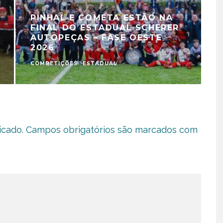
PINHAL E COMETA ESTÃO NA
FINAL DO ESTADUAL SCHERER
AUTOPEÇAS – FASE OESTE
2026
COMPETIÇÕES
ESTADUAL
C
icado.
Campos obrigatórios são marcados com