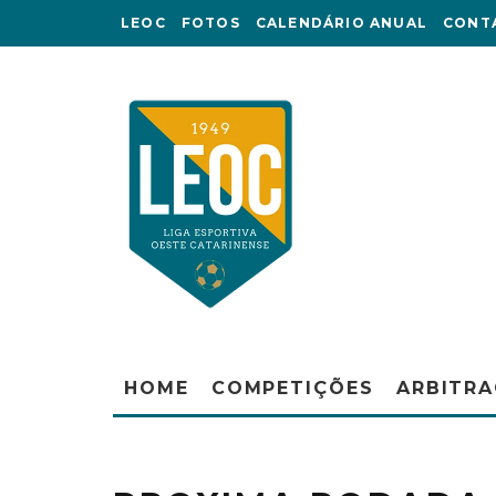
LEOC
FOTOS
CALENDÁRIO ANUAL
CONT
HOME
COMPETIÇÕES
ARBITR