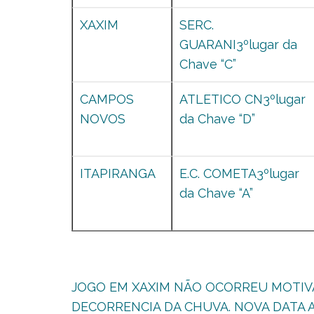
XAXIM
SERC.
GUARANI3ºlugar da
Chave “C”
CAMPOS
ATLETICO CN3ºlugar
NOVOS
da Chave “D”
ITAPIRANGA
E.C. COMETA3ºlugar
da Chave “A”
JOGO EM XAXIM NÃO OCORREU MOTI
DECORRENCIA DA CHUVA. NOVA DATA A