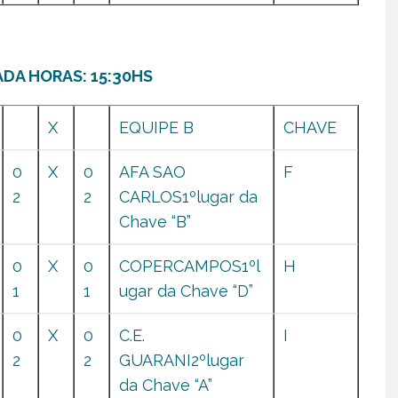
DA HORAS: 15:30HS
X
EQUIPE B
CHAVE
0
X
0
AFA SAO
F
2
2
CARLOS1ºlugar da
Chave “B”
0
X
0
COPERCAMPOS1ºl
H
1
1
ugar da Chave “D”
0
X
0
C.E.
I
2
2
GUARANI2ºlugar
da Chave “A”