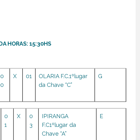
DA HORAS: 15:30HS
0
X
01
OLARIA F.C.1ºlugar
G
0
da Chave “C”
0
X
0
IPIRANGA
E
1
3
F.C1ºlugar da
Chave “A”