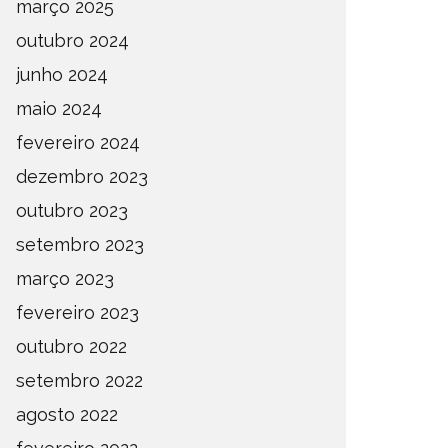
março 2025
outubro 2024
DEFINIDOS OS SEMIFINALISTAS
DEFINI
junho 2024
DO ESTADUAL DE AMADORES –
PARA A
FASE OESTE 2026
DE AMA
maio 2024
OMPETIÇÕES
ESTADUAL
NOTÍCIAS
ESTADUAL
fevereiro 2024
dezembro 2023
outubro 2023
setembro 2023
março 2023
fevereiro 2023
outubro 2022
setembro 2022
agosto 2022