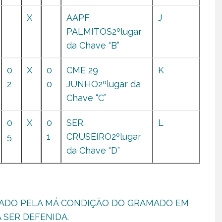
X
AAPF
J
PALMITOS2ºlugar
da Chave “B”
0
X
0
CME 29
K
2
0
JUNHO2ºlugar da
Chave “C”
0
X
0
SER.
L
5
1
CRUSEIRO2ºlugar
da Chave “D”
VADO PELA MÁ CONDIÇÃO DO GRAMADO EM
 SER DEFENIDA.