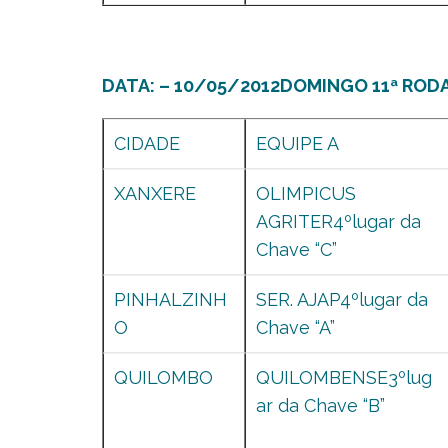
DATA: – 10/05/2012DOMINGO 11ª RODA
CIDADE
EQUIPE A
XANXERE
OLIMPICUS
AGRITER4ºlugar da
Chave “C”
PINHALZINH
SER. AJAP4ºlugar da
O
Chave “A”
QUILOMBO
QUILOMBENSE3ºlug
ar da Chave “B”