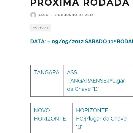
PROXIMA RODADA
JACK
·
9 DE JUNHO DE 2012
NOTÍCIAS
DATA: – 09/05/2012 SABADO 11ª RODA
TANGARA
ASS.
TANGARAENSE4ºlugar
da Chave “D”
NOVO
HORIZONTE
HORIZONTE
F.C4ºlugar da Chave
“B”