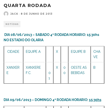
QUARTA RODADA
JACK
·
8 DE JUNHO DE 2013
NOTÍCIAS
DIA 08/06/2013 – SABADO 4ª RODADA HORARIO: 15:30hs
NO ESTADIO DO OLARIA
CIDADE
EQUIPE A
X
EQUIPE B
CHA
VE
XANXER
XANXERE
X
0
OESTE AS
B
E
F.C.
0
0
BEBIDAS
1
DIA 09/06/2013 – DOMINGO 4ª RODADA HORARIO:
15:30hs