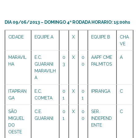
DIA 09/06/2013 – DOMINGO 4ª RODADA HORARIO: 15:00hs
CIDADE
EQUIPE A
X
EQUIPE B
CHA
VE
MARAVIL
E.C.
0
X
0
AAPF CME
A
HA
GUARANI
3
0
PALMITOS
MARAVILH
A
ITAPIRAN
E.C.
0
X
0
IPIRANGA
C
GA
COMETA
1
1
SÃO
C.E.
0
X
0
SER.
C
MIGUEL
GUARANI
1
0
INDEPEND
DO
ENTE
OESTE