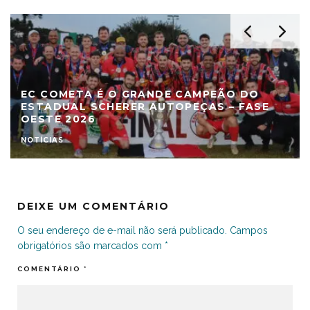
EC COMETA É O GRANDE CAMPEÃO DO
ESTADUAL SCHERER AUTOPEÇAS – FASE
OESTE 2026
NOTÍCIAS
DEIXE UM COMENTÁRIO
O seu endereço de e-mail não será publicado.
Campos
obrigatórios são marcados com
*
COMENTÁRIO
*