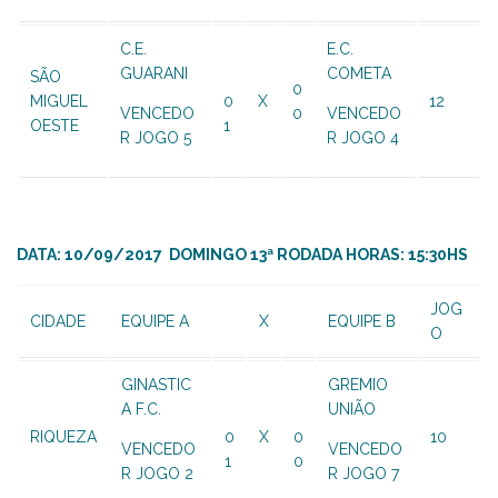
C.E.
E.C.
GUARANI
COMETA
SÃO
0
MIGUEL
0
X
12
VENCEDO
0
VENCEDO
OESTE
1
R JOGO 5
R JOGO 4
DATA: 10/09/2017 DOMINGO 13ª RODADA HORAS: 15:30HS
JOG
CIDADE
EQUIPE A
X
EQUIPE B
O
GINASTIC
GREMIO
A F.C.
UNIÃO
RIQUEZA
0
X
0
10
VENCEDO
VENCEDO
1
0
R JOGO 2
R JOGO 7