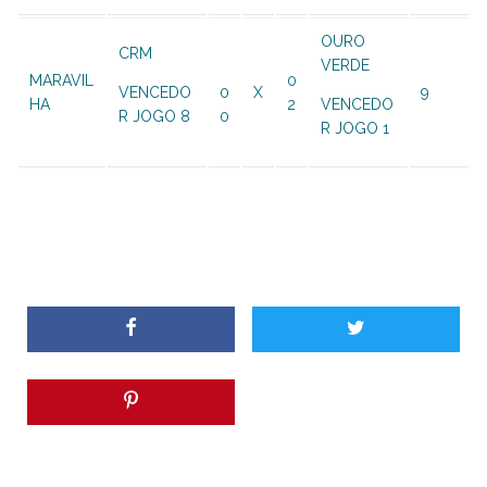
OURO
CRM
VERDE
MARAVIL
0
VENCEDO
0
X
9
HA
2
VENCEDO
R JOGO 8
0
R JOGO 1