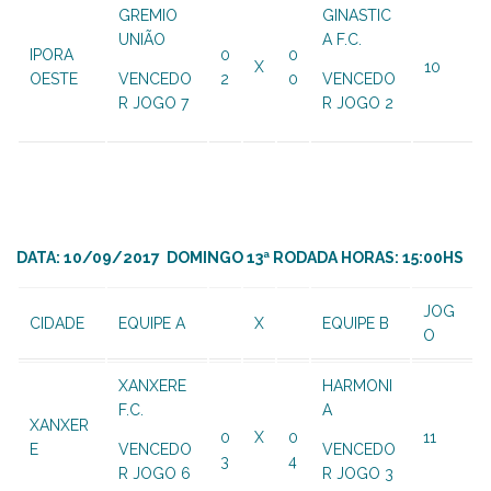
GREMIO
GINASTIC
UNIÃO
A F.C.
IPORA
0
0
X
10
OESTE
VENCEDO
2
0
VENCEDO
R JOGO 7
R JOGO 2
DATA: 10/09/2017 DOMINGO 13ª RODADA HORAS: 15:00HS
JOG
CIDADE
EQUIPE A
X
EQUIPE B
O
XANXERE
HARMONI
F.C.
A
XANXER
0
X
0
11
E
VENCEDO
VENCEDO
3
4
R JOGO 6
R JOGO 3