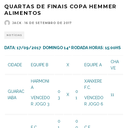
QUARTAS DE FINAIS COPA HEMMER
ALIMENTOS
JACK
·
16 DE SETEMBRO DE 2017
NOTÍCIAS
DATA: 17/09/2017 DOMINGO 14ª RODADA HORAS: 15:00HS
CHA
CIDADE
EQUIPE B
X
EQUIPE A
VE
HARMONI
XANXERE
A
F.C.
GUARAC
0
0
X
11
IABA
VENCEDO
3
1
VENCEDO
R JOGO 3
R JOGO 6
0
0
E.C.
1
0
C.E.