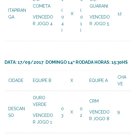
COMETA
GUARANI
ITAPIRAN
(
(
X
12
GA
VENCEDO
0
0
VENCEDO
R JOGO 4
4
1
R JOGO 5
)
)
DATA: 17/09/2017 DOMINGO 14ª RODADA HORAS: 15:30HS
CHA
CIDADE
EQUIPE B
X
EQUIPE A
VE
OURO
CRM
VERDE
DESCAN
0
0
X
VENCEDO
9
SO
VENCEDO
3
2
R JOGO 8
R JOGO 1